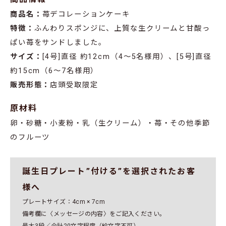
商品名：
苺デコレーションケーキ
特徴：
ふんわりスポンジに、上質な生クリームと甘酸っ
ぱい苺をサンドしました。
サイズ：
[4号]直径 約12cm（4～5名様用）、[5号]直径
約15cm（6～7名様用）
販売形態：
店頭受取限定
原材料
卵・砂糖・小麦粉・乳（生クリーム）・苺・その他季節
のフルーツ
誕生日プレート”付ける”を選択されたお客
様へ
プレートサイズ：4cm × 7cm
備考欄に〈メッセージの内容〉をご記入ください。