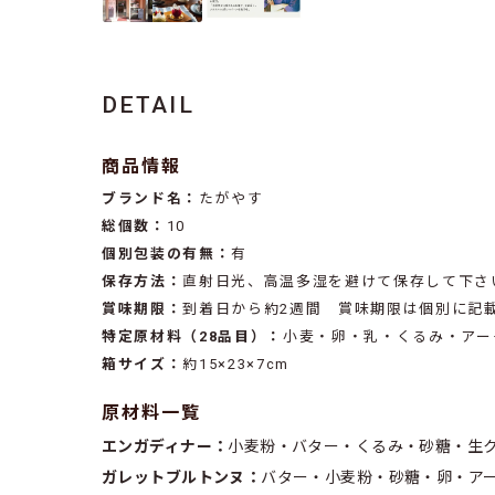
DETAIL
商品情報
ブランド名：
たがやす
総個数：
10
個別包装の有無：
有
保存方法：
直射日光、高温多湿を避けて保存して下さ
賞味期限：
到着日から約2週間 賞味期限は個別に記
特定原材料（28品目）：
小麦・卵・乳・くるみ・アー
箱サイズ：
約15×23×7cm
原材料一覧
エンガディナー：
小麦粉・バター・くるみ・砂糖・生
ガレットブルトンヌ：
バター・小麦粉・砂糖・卵・ア