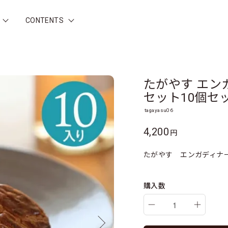
CONTENTS
たがやす エン
セット10個セ
tagayasu06
4,200
円
たがやす エンガディナー
購入数